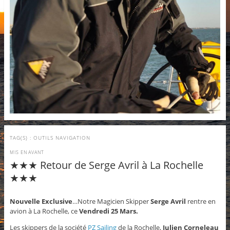
TAG(S) :
OUTILS NAVIGATION
MIS EN AVANT
★★★ Retour de Serge Avril à La Rochelle
★★★
Nouvelle Exclusive
…Notre Magicien Skipper
Serge Avril
rentre en
avion à La Rochelle, ce
Vendredi 25 Mars.
Les skippers de la société
PZ Sailing
de la Rochelle,
Julien Corneleau