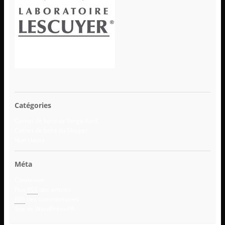
Catégories
Carnet de bord de Serge Avril
Carnet de bord du Skipper
Non classé
Méta
Connexion
Flux
RSS
des articles
RSS
des commentaires
Site de WordPress-FR