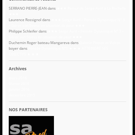
SERRANO PIERRE-JEAN
dans
★★★ Retour de Serge Avril à La Rochelle
★★★
Laurence Rossignol
dans
★★★ Serge Avril – Pensée Dynamique N° 3
– Gérer son Stress en situation de peur ★★★
Philippe Schleifer
dans
★★★ Serge Avril – Pensée Dynamique N° 3 –
Gérer son Stress en situation de peur ★★★
Duchemin Roger bateau Mangareva
dans
Galerie Photos et Videos
boyer
dans
Pensée Dynamique N°1 ★ ★ ★ ATTEINDRE SES
OBJECTIFS ★ ★ ★
Archives
mars 2016
février 2016
janvier 2016
décembre 2015
NOS PARTENAIRES