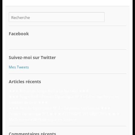
Facebook
Suivez-moi sur Twitter
Mes Tweets
Articles récents
★★★ Retour de Serge Avril à La Rochelle ★★★
★★★ Serge Avril – Pensée Dynamique N° 3 – Gérer son Stress en
situation de peur ★★★
★★★ Pensée Dynamique N° 2 – Dépasser ses Limites ★★★
Pensée Dynamique N°1 ★ ★ ★ ATTEINDRE SES OBJECTIFS ★ ★ ★
Ma Traversée de l’Atlantique en Solitaire
Commentaires récents