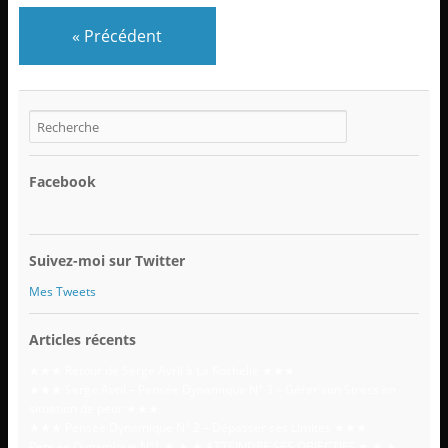
«
Précédent
Facebook
Suivez-moi sur Twitter
Mes Tweets
Articles récents
★★★ Retour de Serge Avril à La Rochelle ★★★
★★★ Serge Avril – Pensée Dynamique N° 3 – Gérer son Stress en
situation de peur ★★★
★★★ Pensée Dynamique N° 2 – Dépasser ses Limites ★★★
Pensée Dynamique N°1 ★ ★ ★ ATTEINDRE SES OBJECTIFS ★ ★ ★