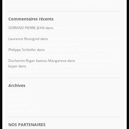
Ma Traversée de l’Atlantique en Solitaire
Commentaires récents
SERRANO PIERRE-JEAN
dans
★★★ Retour de Serge Avril à La Rochelle
★★★
Laurence Rossignol
dans
★★★ Serge Avril – Pensée Dynamique N° 3
– Gérer son Stress en situation de peur ★★★
Philippe Schleifer
dans
★★★ Serge Avril – Pensée Dynamique N° 3 –
Gérer son Stress en situation de peur ★★★
Duchemin Roger bateau Mangareva
dans
Galerie Photos et Videos
boyer
dans
Pensée Dynamique N°1 ★ ★ ★ ATTEINDRE SES
OBJECTIFS ★ ★ ★
Archives
mars 2016
février 2016
janvier 2016
décembre 2015
NOS PARTENAIRES