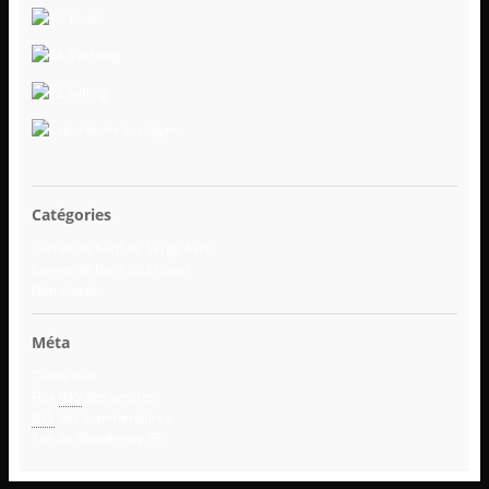
Catégories
Carnet de bord de Serge Avril
Carnet de bord du Skipper
Non classé
Méta
Connexion
Flux
RSS
des articles
RSS
des commentaires
Site de WordPress-FR