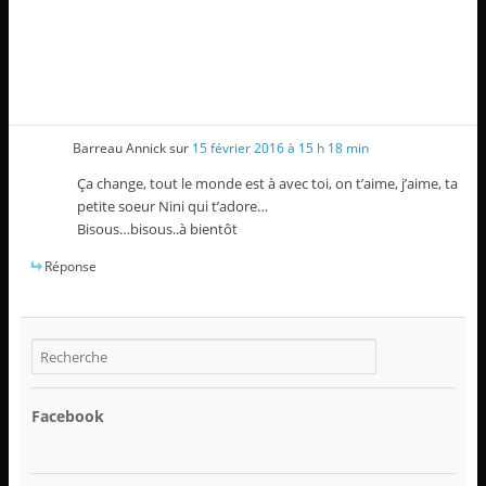
)
e
)
Barreau Annick
sur
15 février 2016 à 15 h 18 min
Ça change, tout le monde est à avec toi, on t’aime, j’aime, ta
petite soeur Nini qui t’adore…
Bisous…bisous..à bientôt
Réponse
Facebook