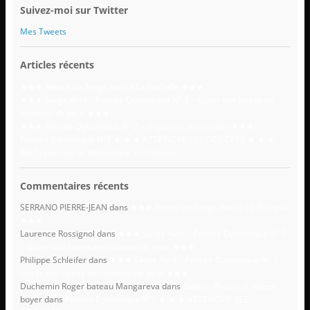
Suivez-moi sur Twitter
Mes Tweets
Articles récents
★★★ Retour de Serge Avril à La Rochelle ★★★
★★★ Serge Avril – Pensée Dynamique N° 3 – Gérer son Stress en
situation de peur ★★★
★★★ Pensée Dynamique N° 2 – Dépasser ses Limites ★★★
Pensée Dynamique N°1 ★ ★ ★ ATTEINDRE SES OBJECTIFS ★ ★ ★
Ma Traversée de l’Atlantique en Solitaire
Commentaires récents
SERRANO PIERRE-JEAN
dans
★★★ Retour de Serge Avril à La Rochelle
★★★
Laurence Rossignol
dans
★★★ Serge Avril – Pensée Dynamique N° 3
– Gérer son Stress en situation de peur ★★★
Philippe Schleifer
dans
★★★ Serge Avril – Pensée Dynamique N° 3 –
Gérer son Stress en situation de peur ★★★
Duchemin Roger bateau Mangareva
dans
Galerie Photos et Videos
boyer
dans
Pensée Dynamique N°1 ★ ★ ★ ATTEINDRE SES