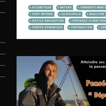
ATLANTIQUE
BATEAU
CHARENTE MARI
FORT BOYARD
LA ROCHELLE
MAGICIEN
OUTILS NAVIGATION
PASSAGES CLIMATIQU
PENSEZ DYNAMIQUE
PRÉPARATION
SER