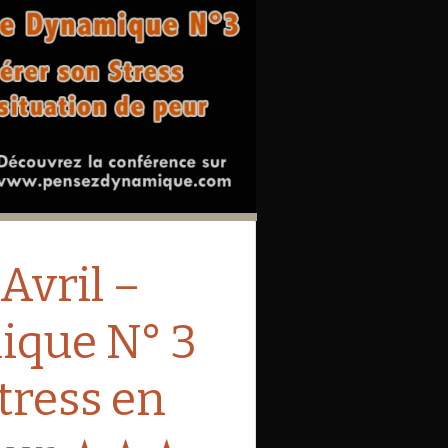
éo
vril –
ique N° 3
tress en