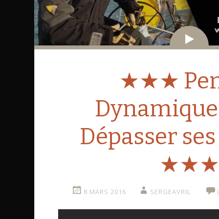
Vid
★★★ Pen
Dynamique 
Dépasser ses
★★
8 MARS 2016
SERGEAVRIL