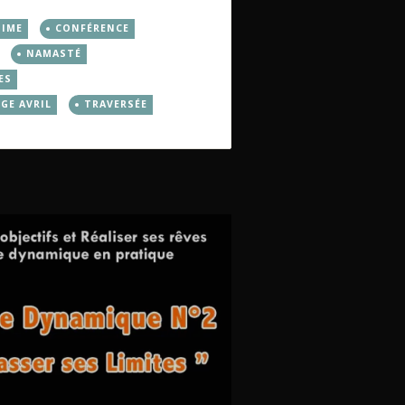
TIME
CONFÉRENCE
NAMASTÉ
ES
GE AVRIL
TRAVERSÉE