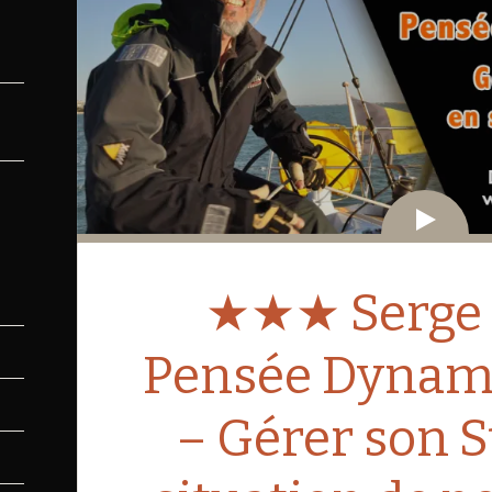
Vid
★★★ Serge A
Pensée Dynam
– Gérer son S