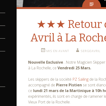
★★★ Retour 
Avril à La Roc
MIS EN AVANT
SERGEAVRIL
Nouvelle Exclusive
…Notre Magicien Skippe
à La Rochelle, ce
Vendredi 25 Mars.
Les skippers de la société
PZ Sailing
de la Roch
accompagné de
Pierre Pistien
se sont élanc
ce
lundi 21 mars de la Martinique à 10h h
expérimentés, ils sont en charge de ramener le
Vieux Port de la Rochelle.