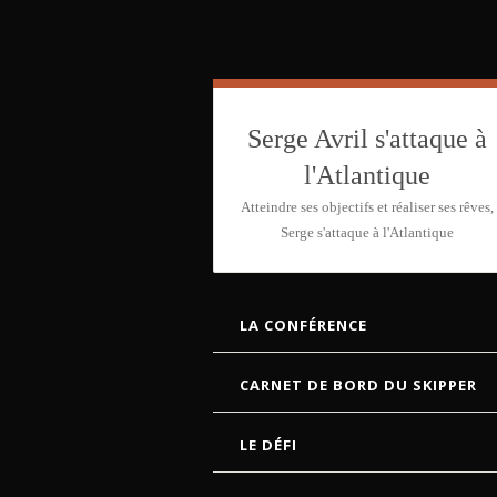
Serge Avril s'attaque à
l'Atlantique
Atteindre ses objectifs et réaliser ses rêves,
Serge s'attaque à l'Atlantique
ALLER AU CONTENU
LA CONFÉRENCE
CARNET DE BORD DU SKIPPER
LE DÉFI