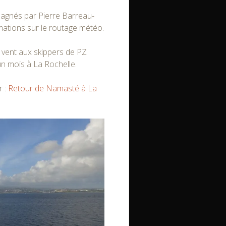
agnés par Pierre Barreau-
mations sur le routage météo.
 vent aux skippers de PZ
n mois à La Rochelle.
r :
Retour de Namasté à La