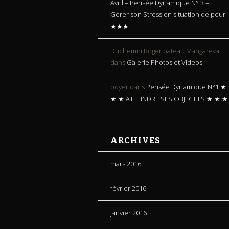
Avril – Pensée Dynamique N° 3 –
Gérer son Stress en situation de peur
★★★
Duchemin Roger bateau Mangareva
dans
Galerie Photos et Videos
boyer
dans
Pensée Dynamique N°1 ★
★ ★ ATTEINDRE SES OBJECTIFS ★ ★ ★
ARCHIVES
mars 2016
février 2016
janvier 2016