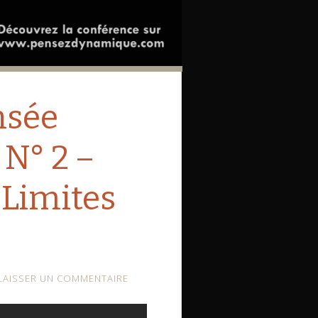
éo
sée
N° 2 –
 Limites
★
LAISSER UN COMMENTAIRE