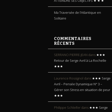
ATTEINDRE SES OBJECTIFS ★ ★ ★
Ma Traversée de l’Atlantique en
Solitaire
COMMENTAIRES
RÉCENTS
SERRANO PIERRE-JEAN
dans
★★★
Retour de Serge Avril à La Rochelle
★★★
Laurence Rossignol
dans
★★★ Serge
Avril – Pensée Dynamique N° 3 –
Gérer son Stress en situation de peur
★★★
Philippe Schleifer
dans
★★★ Serge