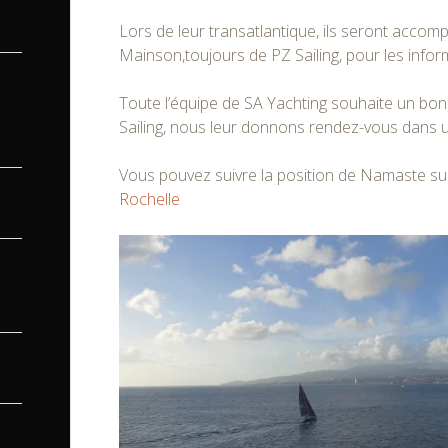
Lors de leur transatlantique, ils seront a
ccomp
Mainson,toujours de PZ Sailing, pour les infor
Toute l’équipe de SA Yachting souhaite un bon
Sailing, nous leur donnons rendez-vous dans u
Vous pouvez suivre la position de Namaste su
Rochelle