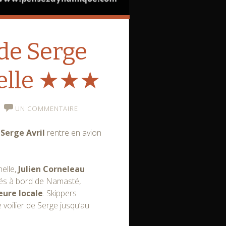
de Serge
helle ★★★
UN COMMENTAIRE
r
Serge Avril
rentre en avion
elle,
Julien Corneleau
és à bord de Namasté,
eure locale
. Skippers
 voilier de Serge jusqu’au