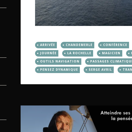
ARRIVÉE
CHANDEMERLE
CONFÉRENCE
JOURNÉE
LA ROCHELLE
MAGICIEN
OUTILS NAVIGATION
PASSAGES CLIMATIQU
PENSEZ DYNAMIQUE
SERGE AVRIL
TRA